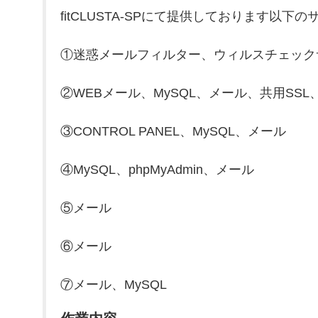
fitCLUSTA-SPにて提供しております以下の
①迷惑メールフィルター、ウィルスチェック
②WEBメール、MySQL、メール、共用SS
③CONTROL PANEL、MySQL、メール
④MySQL、phpMyAdmin、メール
⑤メール
⑥メール
⑦メール、MySQL