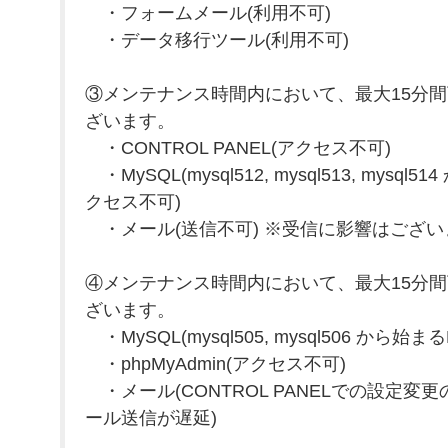
・フォームメール(利用不可)
・データ移行ツール(利用不可)
③メンテナンス時間内において、最大15分
ざいます。
・CONTROL PANEL(アクセス不可)
・MySQL(mysql512, mysql513, mysql
クセス不可)
・メール(送信不可) ※受信に影響はござい
④メンテナンス時間内において、最大15分
ざいます。
・MySQL(mysql505, mysql506 から
・phpMyAdmin(アクセス不可)
・メール(CONTROL PANELでの設定変
ール送信が遅延)