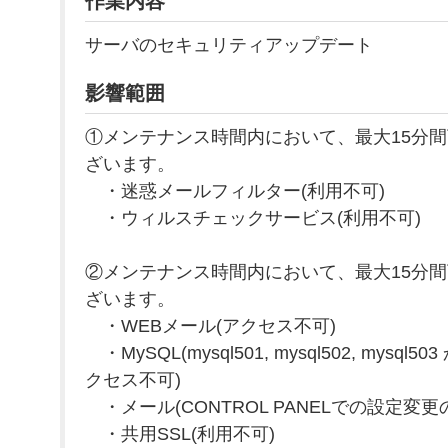
作業内容
サーバのセキュリティアップデート
影響範囲
①メンテナンス時間内において、最大15分
ざいます。
・迷惑メールフィルター(利用不可)
・ウィルスチェックサービス(利用不可)
②メンテナンス時間内において、最大15分
ざいます。
・WEBメール(アクセス不可)
・MySQL(mysql501, mysql502, mysql
クセス不可)
・メール(CONTROL PANELでの設定変更
・共用SSL(利用不可)