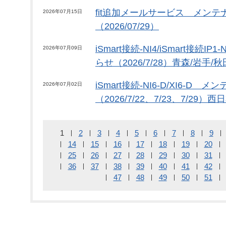
fit追加メールサービス メン
2026年07月15日
（2026/07/29）
iSmart接続-NI4/iSmart接続
2026年07月09日
らせ（2026/7/28）青森/岩手/
iSmart接続-NI6-D/XI6-D
2026年07月02日
（2026/7/22、7/23、7/29）
1
2
3
4
5
6
7
8
9
14
15
16
17
18
19
20
25
26
27
28
29
30
31
36
37
38
39
40
41
42
47
48
49
50
51