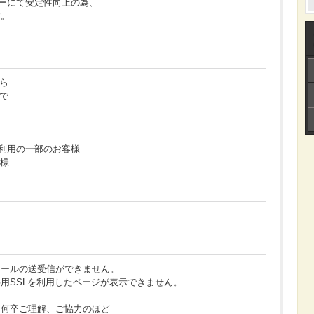
サーバーにて安定性向上の為、
す。
から
まで
ルをご利用の一部のお客様
客様
メールの送受信ができません。
用SSLを利用したページが表示できません。
、何卒ご理解、ご協力のほど