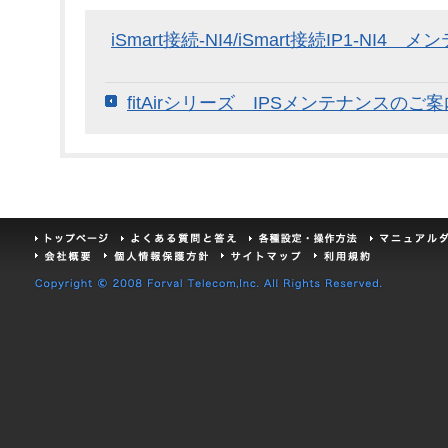
iSmart接続-NI4/iSmart接続IP1-NI
fitAirシリーズ IPSメンテナンスのご案内